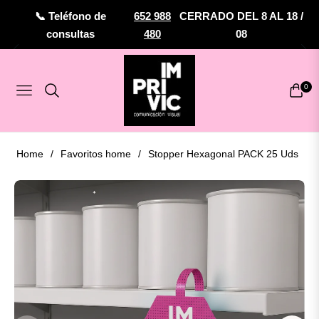
📞 Teléfono de
652 988
CERRADO DEL 8 AL 18 /
consultas
480
08
0
Navigation
Carrit
Home
/
Favoritos home
/
Stopper Hexagonal PACK 25 Uds