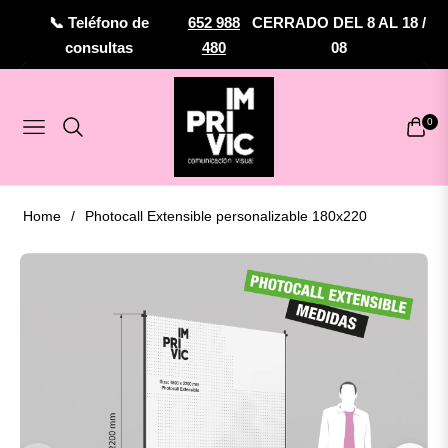
📞 Teléfono de
652 988
CERRADO DEL 8 AL 18 /
consultas
480
08
0
Navigation
Carrit
Home
/
Photocall Extensible personalizable 180x220