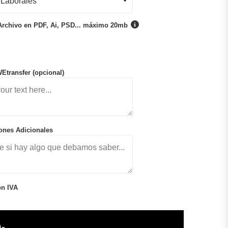
Archivo en PDF, Ai, PSD... máximo 20mb
Etransfer (opcional)
iones Adicionales
on IVA
0