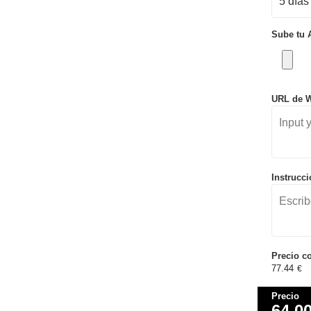
Sube tu 
URL de W
Instrucc
Precio c
77.44
€
Precio
64,0