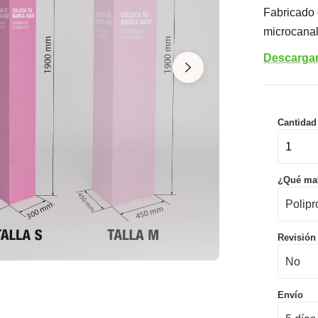
Fabricado 
microcanal
Descargar 
Cantidad
¿Qué mat
Revisión
Envío