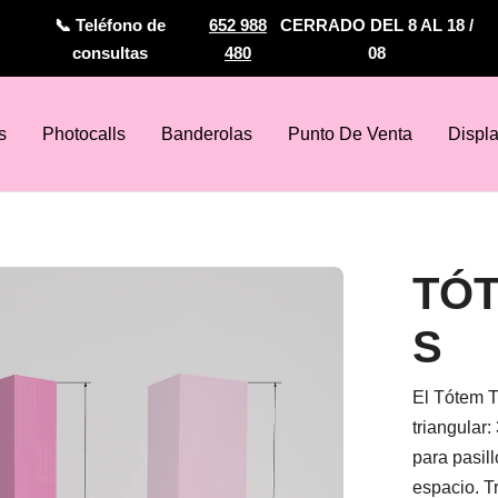
📞 Teléfono de
652 988
CERRADO DEL 8 AL 18 /
consultas
480
08
s
Photocalls
Banderolas
Punto De Venta
Displ
TÓ
S
El Tótem T
triangular
para pasil
espacio. Tr