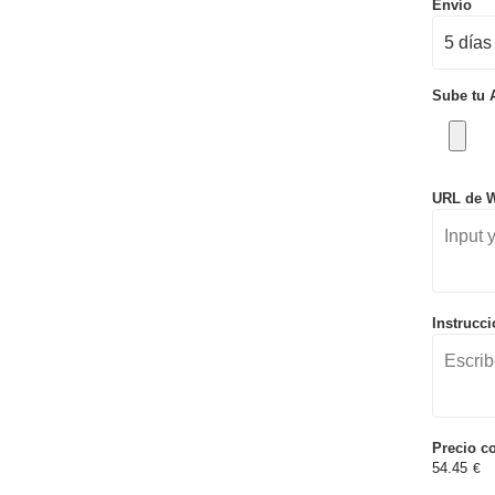
Envío
Sube tu 
URL de W
Instrucc
Precio c
54.45
€