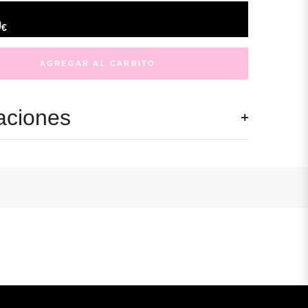
0
€
AGREGAR AL CARRITO
aciones