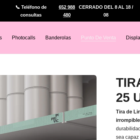
📞 Teléfono de
652 988
CERRADO DEL 8 AL 18 /
consultas
480
08
s
Photocalls
Banderolas
Punto De Venta
Displ
TIR
25 
Tira de Li
irrompible
durabilidad
sea capaz d